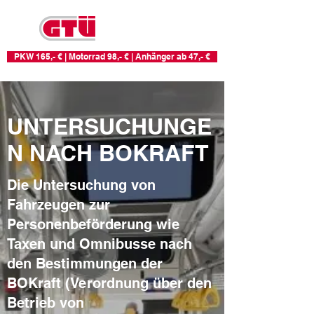
KFZ-PRÜFSTELLE
RHEIN-RUHR
PKW 165,- € | Motorrad 98,- € | Anhänger ab 47,- €
UNTERSUCHUNGE
N NACH BOKRAFT
Die Untersuchung von
Fahrzeugen zur
Personenbeförderung wie
Taxen und Omnibusse nach
den Bestimmungen der
BOKraft (Verordnung über den
Betrieb von