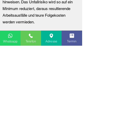
hinweisen. Das Unfallrisiko wird so auf ein
Minimum reduziert, daraus resultierende
Arbeitsausfälle und teure Folgekosten
werden vermieden.
Die häufigsten Prüfobjekte im Kfz-
Whatsapp
Telefon
Adresse
Termin
Betrieb sind:
Flurförderzeuge (z. B. Gabelstapler,
Handgabelhubwagen)
Kraftbetätigte Roll- und Sektionaltore
(Toranlagen)
Fahrzeughebebühnen (sowie Hubtische
und Grubenheber)
Leitern und Tritte
Flüssigkeitsstrahler
Hebezeuge (z. B. Motorheber,