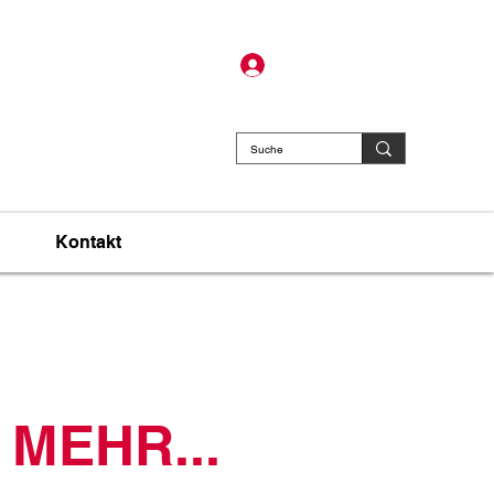
 - 6141 4626
Mitglied werden
ssen
​
Kontakt
MEHR...