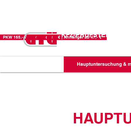
FR.: 8-2
HR Zur Halbins
KFZ-PRÜFSTELLE
PKW 165,- € | Motorrad 98,- € | Anhänger ab 47,- €
RHEIN-RUHR
Hauptuntersuchung & 
HAUPTU