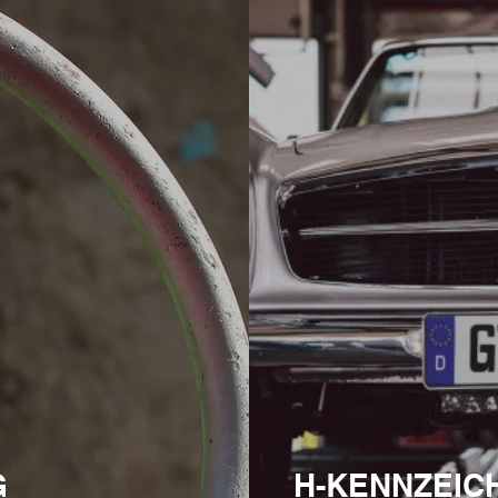
G
H-KENNZEIC