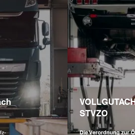
ach
VOLLGUTACH
STVZO
fz-
Die Verordnung zur Ö