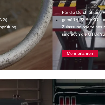
Für die Durchführung 
CNG)
gemäß § 23 StVZO zur 
nprüfung
Zulassung oder eines 
sind auch die GTÜ-Prüf
Mehr erfahren