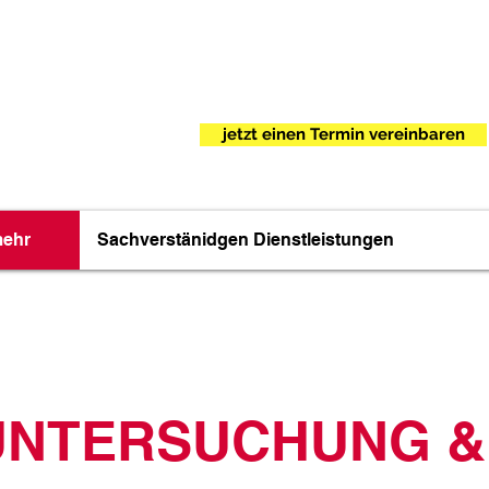
1 UHR ☎️
0201
el 5A 45356 E
jetzt einen Termin vereinbaren
mehr
Sachverstänidgen Dienstleistungen
NTERSUCHUNG & 