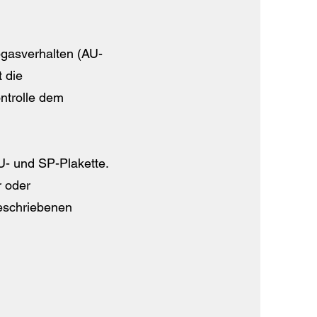
bgasverhalten (AU-
 die
ntrolle dem
HU- und SP-Plakette.
r oder
geschriebenen