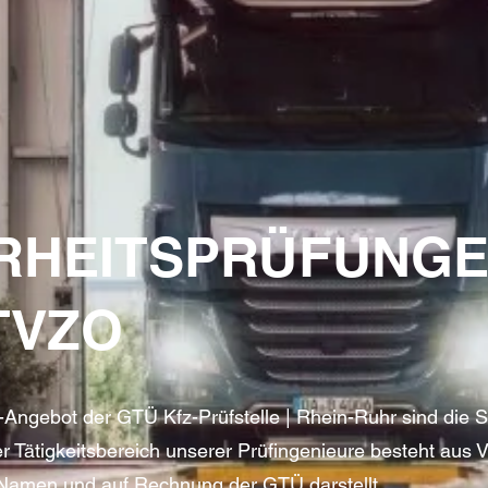
RHEITSPRÜFUNGE
STVZO
-Angebot der GTÜ Kfz-Prüfstelle | Rhein-Ruhr sind die 
 Tätigkeitsbereich unserer Prüfingenieure besteht aus Ve
Namen und auf Rechnung der GTÜ darstellt.