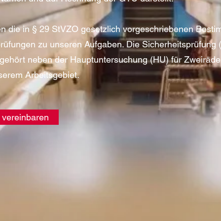
n die in § 29 StVZO gesetzlich vorgeschriebenen Best
prüfungen zu unseren Aufgaben. Die Sicherheitsprüfung 
gehört neben der Hauptuntersuchung (HU) für Zweiräde
erem Arbeitsgebiet.
n vereinbaren