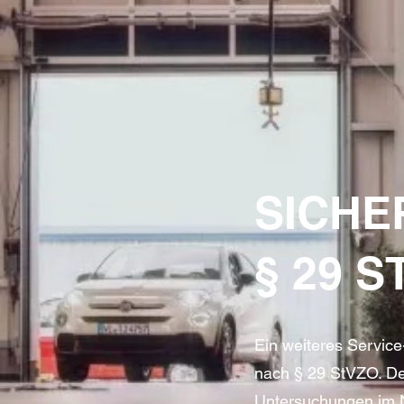
SICHE
§ 29 
Ein weiteres Service
nach § 29 StVZO. Der
Untersuchungen im 