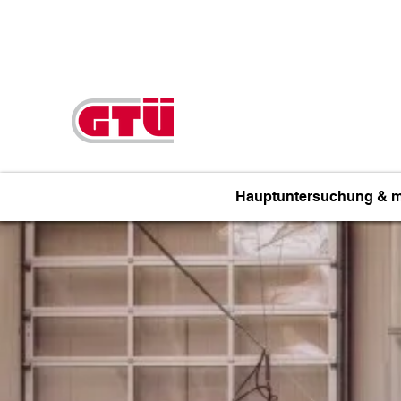
FR.: 8-2
HR Zur Halbins
KFZ-PRÜFSTELLE
RHEIN-RUHR
Hauptuntersuchung & 