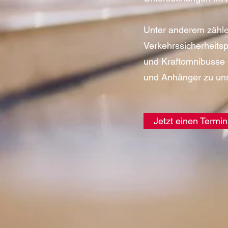
Unter anderem zähle
Verkehrssicherheits
und Kraftomnibusse 
und Anhänger zu uns
Jetzt einen Termi