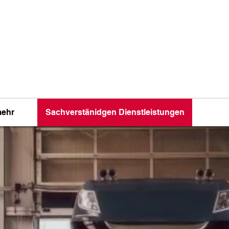
1 UHR ☎️
0201
el 5A 45356 E
mehr
Sachverstänidgen Dienstleistungen