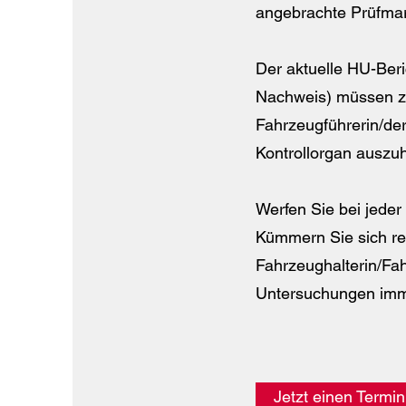
angebrachte Prüfma
Der aktuelle HU-Ber
Nachweis) müssen zw
Fahrzeugführerin/der
Kontrollorgan auszu
Werfen Sie bei jeder
Kümmern Sie sich rec
Fahrzeughalterin/Fah
Untersuchungen imme
Jetzt einen Termi